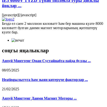
IE5 6000V TYZD Түбән тизлектә туры дисклы
йөкләр ...
[javascript]
[/javascript]
Бездә ел саен 2 миллион киловатт һәм бер машина куәте 8000
киловатт булган даими магнит моторларының җитештерү
куәте бар.
соңгы яңалыклар
Анхуй Минттенг Оман Сустайнабта пәйда булды ...
08/05/2025
Heatingылытуга һәм зыян китерүче факторлар ...
21/02/2025
Анхуй Мингтенг Даими Магнит Моторы ...