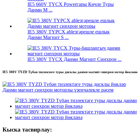
IE5 660V TYCX Powerгары Көчле Туры
Даими М ...
IE5 380V TYPCX ableзгәрешле ешлык
Даими Магнит S ...
IE5 380V TYCX Даими Магнит Синхрон ...
IE5 380V TYZD Түбән тизлектәге туры дисклы даими магнит синхрон мотор йөкләнә
Кыска тасвирлау: