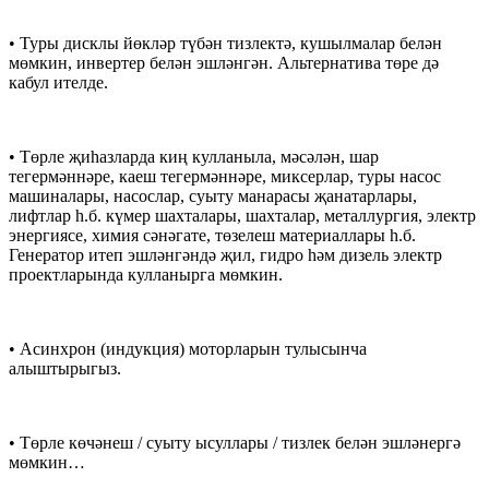
• Туры дисклы йөкләр түбән тизлектә, кушылмалар белән
мөмкин, инвертер белән эшләнгән. Альтернатива төре дә
кабул ителде.
• Төрле җиһазларда киң кулланыла, мәсәлән, шар
тегермәннәре, каеш тегермәннәре, миксерлар, туры насос
машиналары, насослар, суыту манарасы җанатарлары,
лифтлар һ.б. күмер шахталары, шахталар, металлургия, электр
энергиясе, химия сәнәгате, төзелеш материаллары һ.б.
Генератор итеп эшләнгәндә җил, гидро һәм дизель электр
проектларында кулланырга мөмкин.
• Асинхрон (индукция) моторларын тулысынча
алыштырыгыз.
• Төрле көчәнеш / суыту ысуллары / тизлек белән эшләнергә
мөмкин…