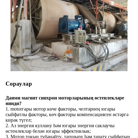
Сораулар
Даими магнит синхрон моторларының өстенлекләре
нинди?
1. motorгары мотор көче факторы, челтәрнең югары
сыйфатлы факторы, көч факторы компенсациясен өстәргә
кирәк түгел;
2. Аз энергия куллану һәм югары энергия саклаучы
өстенлекләр белән югары эффективлык;
3. Мотор токын түбәнәйтү, тапшыру һәм тарату сыйфатын