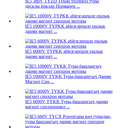
IE5 380V TYZD Түбән тизлектә туры
дисклы йөкләр Перманен ...
IE5 10000V TYPKK ableзгәрешле ешлык
даими магнит ...
IE5 6000V TYPKK ableзгәрешле ешлык
даими магнит ...
IE5 10000V TYKK Туры-башлангыч Даими
Магнит Син ...
IE5 6000V TYKK Туры-башлангыч даими
магнит синхрониясе ...