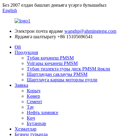
Без 2007 елдан башлап дөньяга үсәргә булышабыз
English
Электрон почта ярдәме
wanghp@ahmingteng.com
Ярдәмгә шалтырату
+86 15105696541
Өй
Продукция
Түбән көчәнеш PMSM
Volгары көчәнеш PMSM
Түбән тизлектә туры диск PMSM йөкли
Шартлаудан саклаучы PMSM
Шартлауга каршы моторлы пулли
Заявка
Корыч
Көмер
Cемент
Тау
Нефть химиясе
Көч
Бүтәннәр
Хезмәтләр
Безнең турында