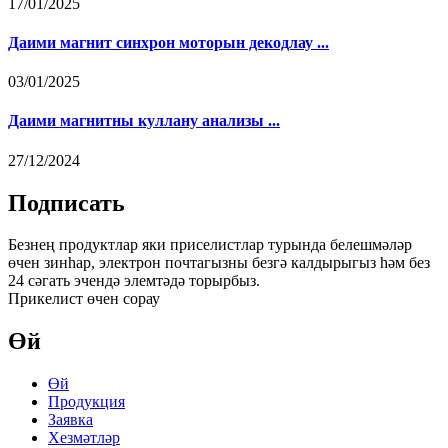
17/01/2025
Даими магнит синхрон моторын декодлау ...
03/01/2025
Даими магнитны куллану анализы ...
27/12/2024
Подписать
Безнең продуктлар яки приселистлар турында белешмәләр
өчен зинһар, электрон почтагызны безгә калдырыгыз һәм без
24 сәгать эчендә элемтәдә торырбыз.
Прикелист өчен сорау
Өй
Өй
Продукция
Заявка
Хезмәтләр