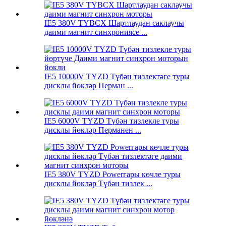
IE5 380V TYBCX Шартлаудан саклаучы
даими магнит синхрониясе ...
IE5 10000V TYZD Түбән тизлектәге туры
дисклы йөкләр Перман ...
IE5 6000V TYZD Түбән тизлекле туры
дисклы йөкләр Перманен ...
IE5 380V TYZD Powerгары көчле туры
дисклы йөкләр Түбән тизлек ...