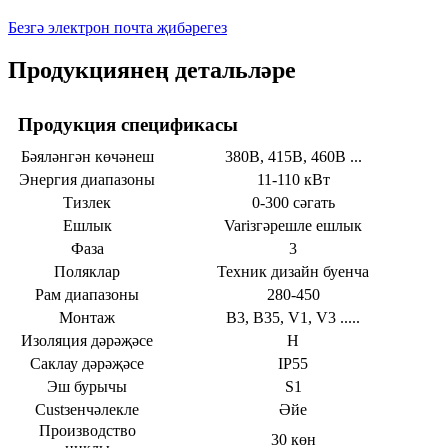
Безгә электрон почта җибәрегез
Продукциянең детальләре
Продукция спецификасы
Бәяләнгән көчәнеш
380В, 415В, 460В ...
Энергия диапазоны
11-110 кВт
Тизлек
0-300 сәгать
Ешлык
Variзгәрешле ешлык
Фаза
3
Поляклар
Техник дизайн буенча
Рам диапазоны
280-450
Монтаж
B3, B35, V1, V3 .....
Изоляция дәрәҗәсе
H
Саклау дәрәҗәсе
IP55
Эш бурычы
S1
Custзенчәлекле
Әйе
Производство
30 көн