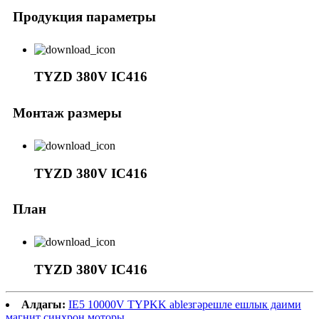
Продукция параметры
TYZD 380V IC416
Монтаж размеры
TYZD 380V IC416
План
TYZD 380V IC416
Алдагы:
IE5 10000V TYPKK ableзгәрешле ешлык даими
магнит синхрон моторы