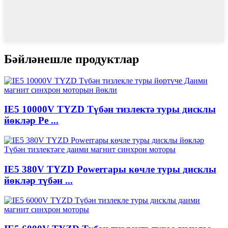
Бәйләнешле продуктлар
IE5 10000V TYZD Түбән тизлектә туры дисклы
йөкләр Pe ...
IE5 380V TYZD Powerгары көчле туры дисклы
йөкләр түбән ...