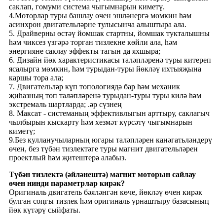
саклап, гомуми система чыгымнарын киметү.
4.Моторлар туры башлау өчен эшләнергә мөмкин һәм
асинхрон двигательләрне тулысынча алыштыра ала.
5. Драйверны өстәү йомшак стартны, йомшак тукталышны
һәм чиксез үзгәрә торган тизлекне көйли ала, һәм
энергияне саклау эффекты тагын да яхшыра;
6. Дизайн йөк характеристикасы таләпләренә туры китереп
ясалырга мөмкин, һәм турыдан-туры йөкләү ихтыяҗына
каршы тора ала;
7. Двигательләр күп топологиядә бар һәм механик
җиһазның төп таләпләренә турыдан-туры туры килә һәм
экстремаль шартларда; .әр сүзнең
8. Максат - системаның эффективлыгын арттыру, саклагыч
чылбырын кыскарту һәм хезмәт күрсәтү чыгымнарын
киметү;
9.Без кулланучыларның югары таләпләрен канәгатьләндерү
өчен, без түбән тизлектәге туры магнит двигательләрен
проектлый һәм җитештерә алабыз.
Түбән тизлектә (әйләнештә) магнит моторын сайлау
өчен нинди параметрлар кирәк?
Оригиналь двигатель бәяләнгән көче, йөкләү өчен кирәк
булган соңгы тизлек һәм оригиналь урнаштыру базасының
йөк күтәрү сыйфаты.