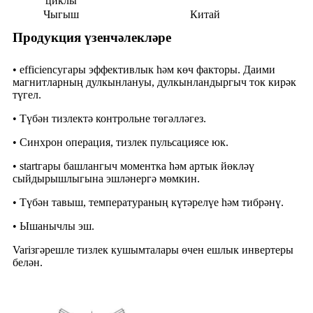
циклы
Чыгыш
Китай
Продукция үзенчәлекләре
• efficiencyгары эффективлык һәм көч факторы. Даими
магнитларның дулкынлануы, дулкынландыргыч ток кирәк
түгел.
• Түбән тизлектә контрольне төгәлләгез.
• Синхрон операция, тизлек пульсациясе юк.
• startгары башлангыч моментка һәм артык йөкләү
сыйдырышлыгына эшләнергә мөмкин.
• Түбән тавыш, температураның күтәрелүе һәм тибрәнү.
• Ышанычлы эш.
Variзгәрешле тизлек кушымталары өчен ешлык инвертеры
белән.