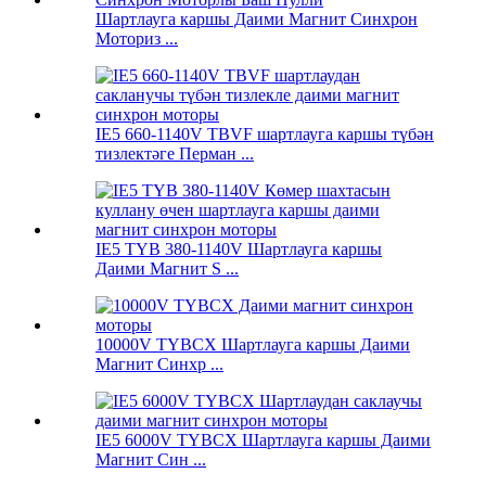
Шартлауга каршы Даими Магнит Синхрон
Моториз ...
IE5 660-1140V TBVF шартлауга каршы түбән
тизлектәге Перман ...
IE5 TYB 380-1140V Шартлауга каршы
Даими Магнит S ...
10000V TYBCX Шартлауга каршы Даими
Магнит Синхр ...
IE5 6000V TYBCX Шартлауга каршы Даими
Магнит Син ...