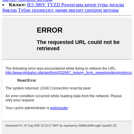
Киләсе:
IE5 380V TYZD Powerгары көчле туры дисклы
йөкләр Түбән тизлектәге даими магнит синхрон моторы