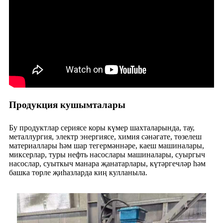
Продукция кушымталары
Бу продуктлар сериясе коры күмер шахталарында, тау,
металлургия, электр энергиясе, химия сәнәгате, төзелеш
материаллары һәм шар тегермәннәре, каеш машиналары,
миксерлар, туры нефть насослары машиналары, суыргыч
насослар, суыткыч манара җанатарлары, күтәргечләр һәм
башка төрле җиһазларда киң кулланыла.