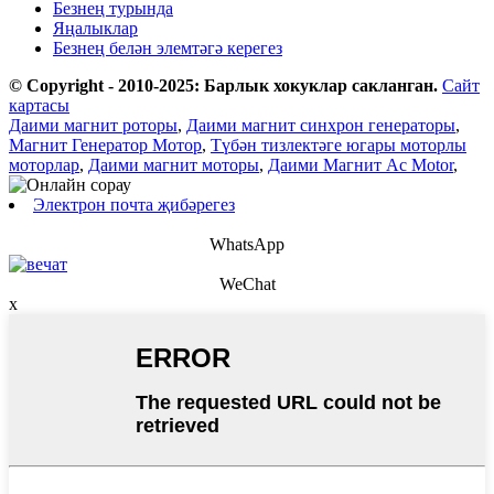
Безнең турында
Яңалыклар
Безнең белән элемтәгә керегез
© Copyright - 2010-2025: Барлык хокуклар сакланган.
Сайт
картасы
Даими магнит роторы
,
Даими магнит синхрон генераторы
,
Магнит Генератор Мотор
,
Түбән тизлектәге югары моторлы
моторлар
,
Даими магнит моторы
,
Даими Магнит Ac Motor
,
Электрон почта җибәрегез
WhatsApp
WeChat
x