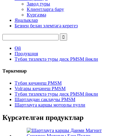
Завод туры
Клиентларга бару
Күргәзмә
Яңалыклар
Безнең белән элемтәгә керегез
Өй
Продукция
Түбән тизлектә туры диск PMSM йөкли
Төркемнәр
Түбән көчәнеш PMSM
Volгары көчәнеш PMSM
Түбән тизлектә туры диск PMSM йөкли
Шартлаудан саклаучы PMSM
Шартлауга каршы моторлы пулли
Күрсәтелгән продуктлар