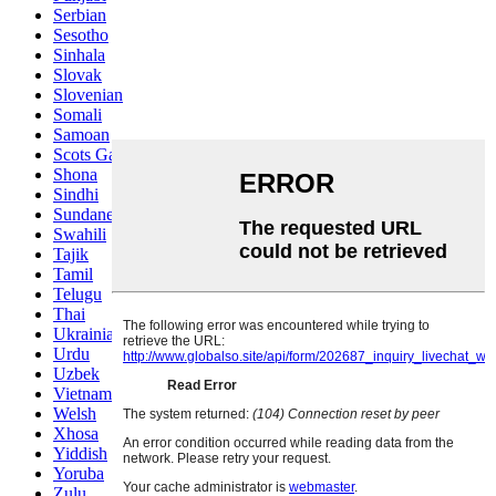
Serbian
Sesotho
Sinhala
Slovak
Slovenian
Somali
Samoan
Scots Gaelic
Shona
Sindhi
Sundanese
Swahili
Tajik
Tamil
Telugu
Thai
Ukrainian
Urdu
Uzbek
Vietnamese
Welsh
Xhosa
Yiddish
Yoruba
Zulu