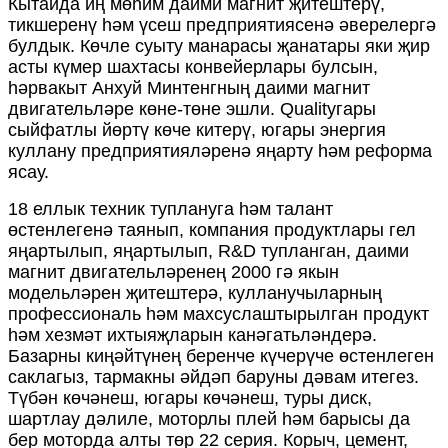
Кытайда иң мөһим даими магнит җитештерү,
тикшеренү һәм үсеш предприятиясенә әверелергә
булдык. Көчле суыту манарасы җанатары яки җир
асты күмер шахтасы конвейерлары булсын,
һәрвакыт Анхуй Минтенгның даими магнит
двигательләре көне-төне эшли. Qualityгары
сыйфатлы йөртү көче китерү, югары энергия
куллану предприятияләренә яңарту һәм реформа
ясау.
18 еллык техник туплануга һәм талант
өстенлегенә таянып, компания продуктлары гел
яңартылып, яңартылып, R&D тупланган, даими
магнит двигательләренең 2000 гә якын
модельләрен җитештерә, кулланучыларның
профессиональ һәм махсуслаштырылган продукт
һәм хезмәт ихтыяҗларын канәгатьләндерә.
Базарны киңәйтүнең беренче күчерүче өстенлеген
саклагыз, тармакны әйдәп баруны дәвам итегез.
Түбән көчәнеш, югары көчәнеш, туры диск,
шартлау дәлиле, моторлы плей һәм барысы да
бер моторда алты төр 22 серия. Корыч, цемент,