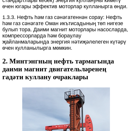
стандартлары кебек) энергия куллануны киметү
өчен югары эффектив моторлар кулланырга өнди.
1.3.3. Нефть һәм газ сәнәгатеннән сорау: Нефть
һәм газ сәнәгате Оман икътисадының төп нигезе
булып тора. Даими магнит моторлары насосларда,
компрессорларда һәм бораулау
җайланмаларында энергия нәтиҗәлелеген күтәрү
өчен кулланылырга мөмкин.
2. Минтэнгның нефть тармагында
даими магнит двигательләренең
гадәти куллану очраклары