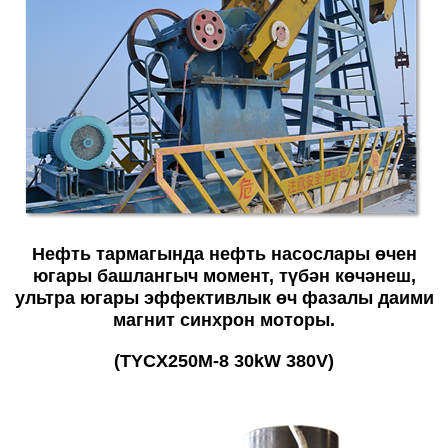
Нефть тармагында нефть насослары өчен
югары башлангыч момент, түбән көчәнеш,
ультра югары эффективлык өч фазалы даими
магнит синхрон моторы.
(TYCX250M-8 30kW 380V)