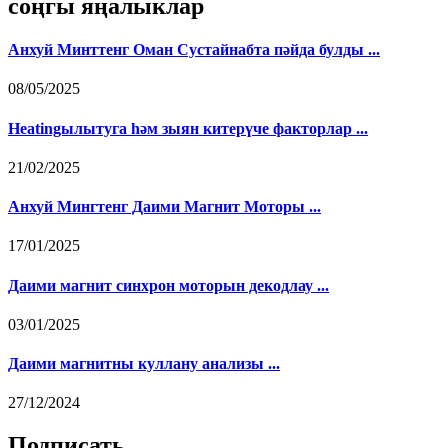
соңгы яңалыклар
Анхуй Минттенг Оман Сустайнабта пәйда булды ...
08/05/2025
Heatingылытуга һәм зыян китерүче факторлар ...
21/02/2025
Анхуй Мингтенг Даими Магнит Моторы ...
17/01/2025
Даими магнит синхрон моторын декодлау ...
03/01/2025
Даими магнитны куллану анализы ...
27/12/2024
Подписать