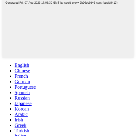
English
Chinese
French
German
Portuguese
Spanish
Russian
Japanese
Korean
Arabic
Irish
Greek
Turkish