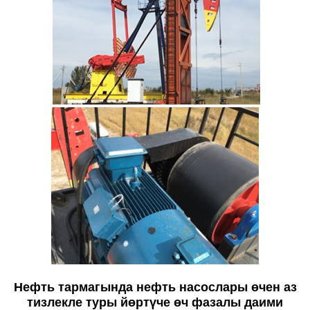
Нефть тармагында нефть насослары өчен аз
тизлекле туры йөртүче өч фазалы даими