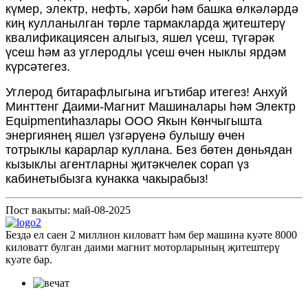
күмер, электр, нефть, хәрби һәм башка өлкәләрдә
киң кулланылган төрле тармакларда җитештерү
квалификациясен алыгыз, яшел үсеш, түгәрәк
үсеш һәм аз углеродлы үсеш өчен ныклы ярдәм
күрсәтегез.
Углерод битарафлыгына игътибар итегез! Анхуй
Минттенг Даими-Магнит Машиналары һәм Электр
Equipmentиһазлары ООО Якын Көнчыгышта
энергиянең яшел үзгәрүенә булышу өчен
тотрыклы карарлар куллана. Без бөтен дөньядан
кызыклы агентларны җитәкчелек сорап үз
кабинетыбызга кунакка чакырабыз!
Пост вакыты: май-08-2025
Бездә ел саен 2 миллион киловатт һәм бер машина куәте 8000
киловатт булган даими магнит моторларының җитештерү
куәте бар.