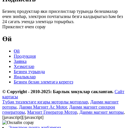
Безнең продуктлар яки приселистлар турында белешмәләр
өчен зинһар, электрон почтагызны безгә калдырыгыз һәм без
24 сәгать эчендә элемтәдә торырбыз.
Прикелист өчен сорау
Өй
Өй
Продукция
Заявка
Хезмәтләр
Безнең турында
Яңалыклар
Безнең белән элемтәгә керегез
© Copyright - 2010-2025: Барлык хокуклар сакланган.
Сайт
картасы
Түбән тизлектәге югары моторлы моторлар
,
Даими магнит
роторы
,
Даими Магнит Ac Motor
,
Даими магнит синхрон
генераторы
,
Магнит Генератор Мотор
,
Даими магнит моторы
,
[javascript]
[/javascript]
Электрон почта җибәрегез