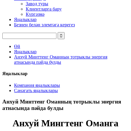
Завод туры
Клиентларга бару
Күргәзмә
Яңалыклар
Безнең белән элемтәгә керегез
Өй
Яңалыклар
Анхуй Минттенг Оманның тотрыклы энергия
атнасында пәйда булды
Яңалыклар
Компания яңалыклары
Сәнәгать яңалыклары
Анхуй Минттенг Оманның тотрыклы энергия
атнасында пәйда булды
Анхуй Мингтенг Оманга