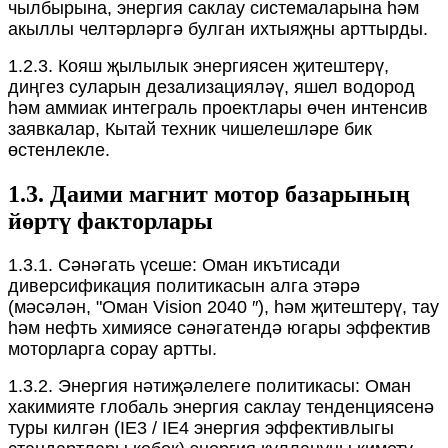
чылбырына, энергия саклау системаларына һәм
акыллы челтәрләргә булган ихтыяҗны арттырды.
1.2.3. Кояш җылылык энергиясен җитештерү,
диңгез суларын дезализацияләү, яшел водород
һәм аммиак интеграль проектлары өчен интенсив
заявкалар, Кытай техник чишелешләре бик
өстенлекле.
1.3. Даими магнит мотор базарының
йөртү факторлары
1.3.1. Сәнәгать үсеше: Оман икътисади
диверсификация политикасын алга этәрә
(мәсәлән, "Оман Vision 2040 ″), һәм җитештерү, тау
һәм нефть химиясе сәнәгатендә югары эффектив
моторларга сорау артты.
1.3.2. Энергия нәтиҗәлелеге политикасы: Оман
хакимияте глобаль энергия саклау тенденциясенә
туры килгән (IE3 / IE4 энергия эффективлыгы