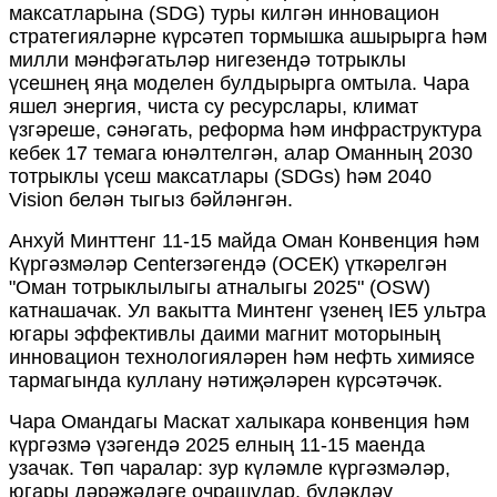
максатларына (SDG) туры килгән инновацион
стратегияләрне күрсәтеп тормышка ашырырга һәм
милли мәнфәгатьләр нигезендә тотрыклы
үсешнең яңа моделен булдырырга омтыла. Чара
яшел энергия, чиста су ресурслары, климат
үзгәреше, сәнәгать, реформа һәм инфраструктура
кебек 17 темага юнәлтелгән, алар Оманның 2030
тотрыклы үсеш максатлары (SDGs) һәм 2040
Vision белән тыгыз бәйләнгән.
Анхуй Минттенг 11-15 майда Оман Конвенция һәм
Күргәзмәләр Centerзәгендә (ОСЕК) үткәрелгән
"Оман тотрыклылыгы атналыгы 2025" (OSW)
катнашачак. Ул вакытта Минтенг үзенең IE5 ультра
югары эффективлы даими магнит моторының
инновацион технологияләрен һәм нефть химиясе
тармагында куллану нәтиҗәләрен күрсәтәчәк.
Чара Омандагы Маскат халыкара конвенция һәм
күргәзмә үзәгендә 2025 елның 11-15 маенда
узачак. Төп чаралар: зур күләмле күргәзмәләр,
югары дәрәҗәдәге очрашулар, бүләкләү