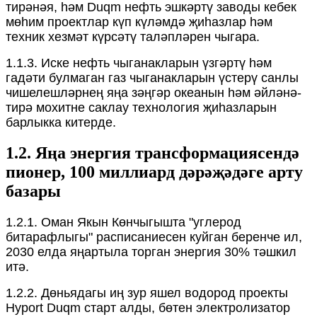
тирәнәя, һәм Duqm нефть эшкәртү заводы кебек
мөһим проектлар күп күләмдә җиһазлар һәм
техник хезмәт күрсәтү таләпләрен чыгара.
1.1.3. Иске нефть чыганакларын үзгәртү һәм
гадәти булмаган газ чыганакларын үстерү санлы
чишелешләрнең яңа зәңгәр океанын һәм әйләнә-
тирә мохитне саклау технология җиһазларын
барлыкка китерде.
1.2. Яңа энергия трансформациясендә
пионер, 100 миллиард дәрәҗәдәге арту
базары
1.2.1. Оман Якын Көнчыгышта "углерод
битарафлыгы" расписаниесен куйган беренче ил,
2030 елда яңартыла торган энергия 30% тәшкил
итә.
1.2.2. Дөньядагы иң зур яшел водород проекты
Hyport Duqm старт алды, бөтен электролизатор