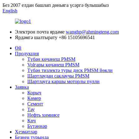
Без 2007 елдан башлап дөньяга үсәргә булышабыз
English
Электрон почта ярдәме
wanghp@ahmingteng.com
Ярдәмгә шалтырату
+86 15105696541
Өй
Продукция
Түбән көчәнеш PMSM
Volгары көчәнеш PMSM
Түбән тизлектә туры диск PMSM йөкли
Шартлаудан саклаучы PMSM
Шартлауга каршы моторлы пулли
Заявка
Корыч
Көмер
Cемент
Тау
Нефть химиясе
Көч
Бүтәннәр
Хезмәтләр
Безнең турында