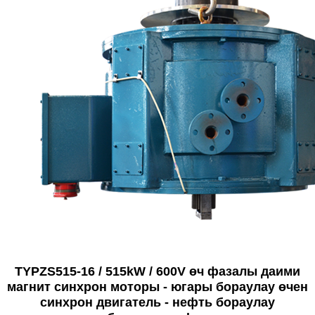
TYPZS515-16 / 515kW / 600V өч фазалы даими
магнит синхрон моторы - югары бораулау өчен
синхрон двигатель - нефть бораулау