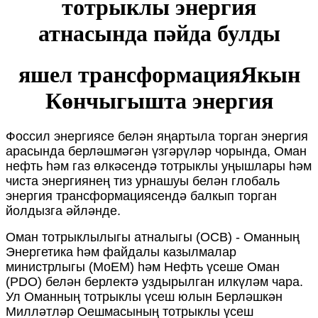
тотрыклы энергия
атнасында пәйда булды
яшел трансформация
Якын
Көнчыгышта энергия
Фоссил энергиясе белән яңартыла торган энергия
арасында берләшмәгән үзгәрүләр чорында, Оман
нефть һәм газ өлкәсендә тотрыклы уңышлары һәм
чиста энергиянең тиз урнашуы белән глобаль
энергия трансформациясендә балкып торган
йолдызга әйләнде.
Оман тотрыклылыгы атналыгы (ОСВ) - Оманның
Энергетика һәм файдалы казылмалар
министрлыгы (MoEM) һәм Нефть үсеше Оман
(PDO) белән берлектә уздырылган илкүләм чара.
Ул Оманның тотрыклы үсеш юлын Берләшкән
Милләтләр Оешмасының тотрыклы үсеш