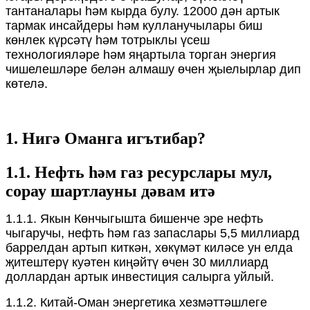
тантаналары һәм кырда булу. 12000 дән артык
тармак инсайдеры һәм кулланучылары биш
көнлек күрсәтү һәм тотрыклы үсеш
технологияләре һәм яңартыла торган энергия
чишелешләре белән алмашу өчен җыелырлар дип
көтелә.
1. Нигә Оманга игътибар?
1.1. Нефть һәм газ ресурслары мул,
сорау шартлауны дәвам итә
1.1.1. Якын Көнчыгышта бишенче эре нефть
чыгаручы, нефть һәм газ запаслары 5,5 миллиард
баррелдан артып киткән, хөкүмәт киләсе ун елда
җитештерү куәтен киңәйтү өчен 30 миллиард
доллардан артык инвестиция салырга уйлый.
1.1.2. Китай-Оман энергетика хезмәттәшлеге