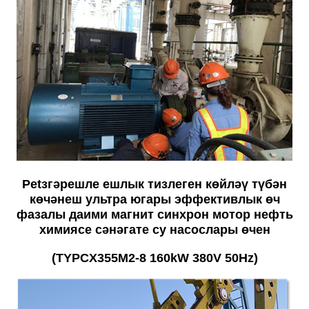
Petзгәрешле ешлык тизлеген көйләү түбән
көчәнеш ультра югары эффективлык өч
фазалы даими магнит синхрон мотор нефть
химиясе сәнәгате су насослары өчен
(TYPCX355M2-8 160kW 380V 50Hz)