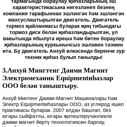
тармагында бораулау җиһазларының эш
характеристикасына нигезләнеп безнең
компания тарафыннан эшләнгән һәм эшләнгән
махсуслаштырылган двигатель. Двигатель
тормоз җайланмасы буларак җиң тибындагы
тормоз диск белән җиһазландырылган, ул
вакытында ябылуга ирешә һәм бөтен бораулау
җиһазларының куркынычсыз эшләвен тәэмин
итә. Бу двигатель Анхуй өлкәсендә беренче зур
техник җиһаз булып танылды!
3.Анхуй Мингтенг Даими Магнит
Электромеханик Equipmentиһазлар
ООО белән таныштыру.
Анхуй Минтенг Даими-Магнит Машиналары һәм
Электр Equipmentиһазлары ООО, аз углерод яшел
практикасы буларак. 2007 елдан башлап, без
югары сыйфатлы, югары җитештерүчәнлекле
даими магнит йөртү технологиясен барлау,