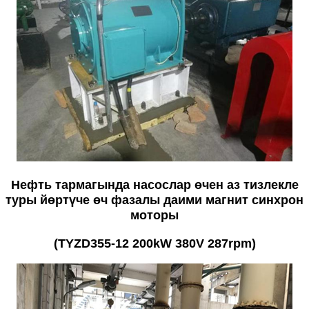
Нефть тармагында насослар өчен аз тизлекле
туры йөртүче өч фазалы даими магнит синхрон
моторы
(TYZD355-12 200kW 380V 287rpm)